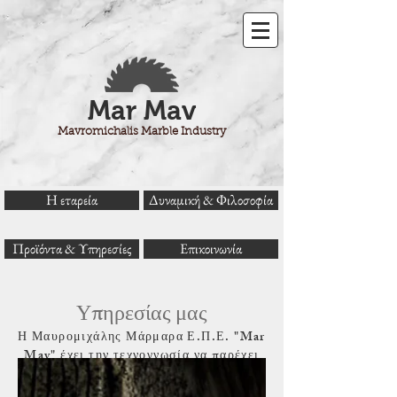
Mar Mav
Mavromichalis Marble Industry
H εταρεία
Δυναμική & Φιλοσοφία
Προϊόντα & Υπηρεσίες
Επικοινωνία
Υπηρεσίας μας
Η Μαυρομιχάλης Μάρμαρα Ε.Π.Ε. "Mar
Mav" έχει την τεχνογνωσία να παρέχει
οποιαδήποτε υπηρεσία επεξεργασίας
μαρμάρου και γρανίτη επιθυμεί ο